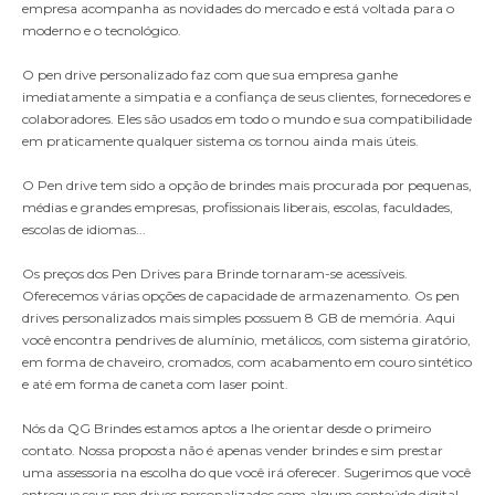
empresa acompanha as novidades do mercado e está voltada para o
moderno e o tecnológico.
O pen drive personalizado faz com que sua empresa ganhe
imediatamente a simpatia e a confiança de seus clientes, fornecedores e
colaboradores. Eles são usados em todo o mundo e sua compatibilidade
em praticamente qualquer sistema os tornou ainda mais úteis.
O Pen drive tem sido a opção de brindes mais procurada por pequenas,
médias e grandes empresas, profissionais liberais, escolas, faculdades,
escolas de idiomas...
Os preços dos
Pen Drives para Brinde
tornaram-se acessíveis.
Oferecemos várias opções de capacidade de armazenamento. Os
pen
drives personalizados
mais simples possuem 8 GB de memória. Aqui
você encontra pendrives de alumínio, metálicos, com sistema giratório,
em forma de chaveiro, cromados, com acabamento em couro sintético
e até em forma de caneta com laser point.
Nós da QG Brindes estamos aptos a lhe orientar desde o primeiro
contato. Nossa proposta não é apenas vender brindes e sim prestar
uma assessoria na escolha do que você irá oferecer. Sugerimos que você
entregue seus pen drives personalizados com algum conteúdo digital