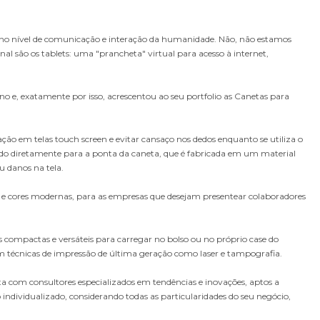
o no nível de comunicação e interação da humanidade. Não, não estamos
al são os tablets: uma "prancheta" virtual para acesso à internet,
no e, exatamente por isso, acrescentou ao seu portfolio as Canetas para
ação em telas touch screen e evitar cansaço nos dedos enquanto se utiliza o
edo diretamente para a ponta da caneta, que é fabricada em um material
u danos na tela.
s e cores modernas, para as empresas que desejam presentear colaboradores
s compactas e versáteis para carregar no bolso ou no próprio case do
em técnicas de impressão de última geração como laser e tampografia.
a com consultores especializados em tendências e inovações, aptos a
ndividualizado, considerando todas as particularidades do seu negócio,