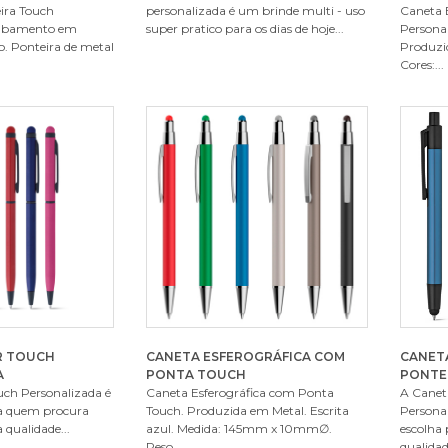
ira Touch
personalizada é um brinde multi - uso
Caneta E
cabamento em
super pratico para os dias de hoje...
Persona
o. Ponteira de metal
Produzid
Cores:...
R TOUCH
CANETA ESFEROGRÁFICA COM
CANET
A
PONTA TOUCH
PONTE
uch Personalizada é
Caneta Esferográfica com Ponta
A Canet
ra quem procura
Touch. Produzida em Metal. Escrita
Persona
 qualidade...
azul. Medida: 145mm x 10mm∅.
escolha
Peso...
qualidad.