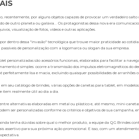
AIS
do, recentemente, por alguns objetos capazes de provocar um verdadeiro salt
ndo de outro planeta ou galáxia... Os protagonistas dessa nova era comunicacion
ivos, visualização de fotos, vídeos e outras aplicações.
por dentro dessa "invasão" tecnológica que trouxe maior praticidade ao cotidia
, passíveis de personalização com a logomarca ou slogan da sua empresa.
let personalizadas são acessórios funcionais, elaborados para facilitar a naveg
namento é simples: ocorre a transmissão dos impulsos eletromagnéticos do d
é perfeitamente lisa e macia, excluindo quaisquer possibilidades de arranhões o
em seu catálogo de brindes, várias opções de canetas para tablet, em modelo
e item realmente útil ao dia a dia.
r entre alternativas elaboradas em metal ou plástico e, até mesmo, mini-caneta
 podem ser personalizadas conforme os critérios e objetivos de sua campanha, 
ainda tenha dúvidas sobre qual o melhor produto, a equipe da QG Brindes cont
ais assertivo para sua próxima ação promocional. E isso, com um atendimento i
xpectativa.