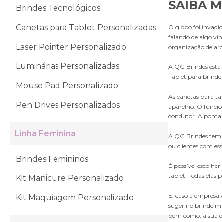
SAIBA M
Brindes Tecnológicos
Canetas para Tablet Personalizadas
O globo foi invadi
falando de algo vi
Laser Pointer Personalizado
organização de arqu
Luminárias Personalizadas
A QG Brindes está 
Tablet para brinde
Mouse Pad Personalizado
As canetas para tab
Pen Drives Personalizados
aparelho. O funcio
condutor. A ponta 
Linha Feminina
A QG Brindes tem, 
ou clientes com ess
Brindes Femininos
É possível escolhe
tablet. Todas elas
Kit Manicure Personalizado
E, caso a empresa 
Kit Maquiagem Personalizado
sugerir o brinde m
bem como, a sua e