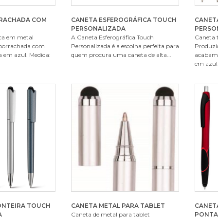
RACHADA COM
CANETA ESFEROGRÁFICA TOUCH
CANETA
PERSONALIZADA
PERSO
ica em metal
A Caneta Esferográfica Touch
Caneta 
borrachada com
Personalizada é a escolha perfeita para
Produzi
a em azul. Medida:
quem procura uma caneta de alta...
acabame
em azul.
ONTEIRA TOUCH
CANETA METAL PARA TABLET
CANET
A
Caneta de metal para tablet
PONTA