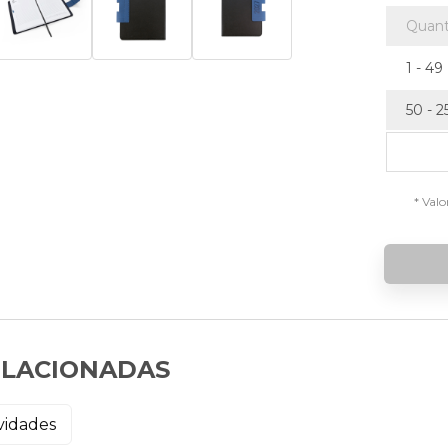
Quant
1 - 49
50 - 2
* Valo
ELACIONADAS
vidades