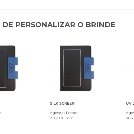
 DE PERSONALIZAR O BRINDE
SILK SCREEN
UV 
e
Agenda | Frente
Agen
80 x 170 mm
90 