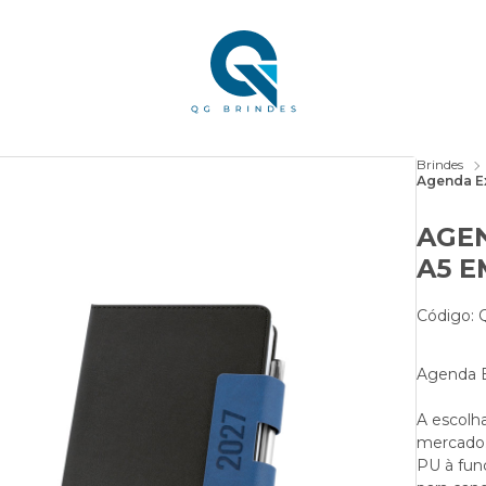
Brindes
Agenda E
AGE
A5 E
Código:
Agenda E
A escolha
mercado.
PU à fun