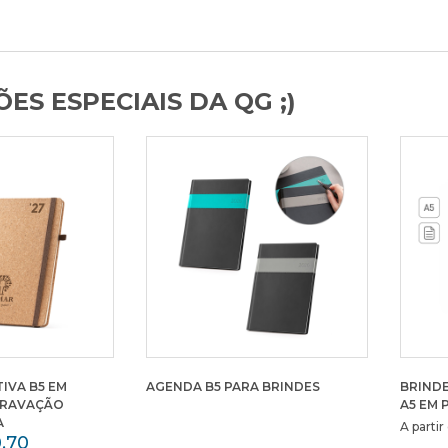
ES ESPECIAIS DA QG ;)
IVA B5 EM
AGENDA B5 PARA BRINDES
BRIND
GRAVAÇÃO
A5 EM 
A
A parti
,70