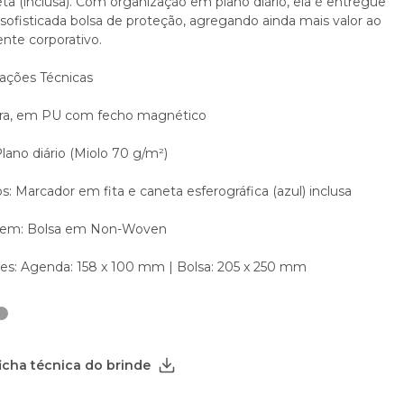
ta (inclusa). Com organização em plano diário, ela é entregue
ofisticada bolsa de proteção, agregando ainda mais valor ao
nte corporativo.
cações Técnicas
ra, em PU com fecho magnético
lano diário (Miolo 70 g/m²)
s: Marcador em fita e caneta esferográfica (azul) inclusa
em: Bolsa em Non-Woven
s: Agenda: 158 x 100 mm | Bolsa: 205 x 250 mm
ficha técnica do brinde