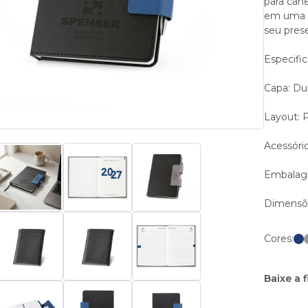
para cane
em uma s
seu prese
Especifi
Capa: Du
Layout: P
Acessório
Embalag
Dimensõe
Cores:
Baixe a 