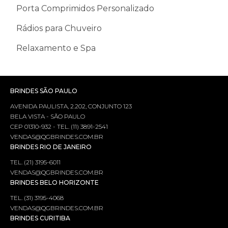
Porta Comprimidos Personalizado
Rádios para Chuveiro
Relaxamento e Spa
BRINDES SÃO PAULO
AVENIDA PAULISTA, 2.202, CONJUNTO 123
BELA VISTA - SÃO PAULO
CEP 01310-932 - TEL. (11) 3891-2541
VENDAS@QGBRINDES.COM.BR
BRINDES RIO DE JANEIRO
TEL. (21) 3195-6011
VENDAS@QGBRINDES.COM.BR
BRINDES BELO HORIZONTE
TEL. (31) 3195-4068
VENDAS@QGBRINDES.COM.BR
BRINDES CURITIBA