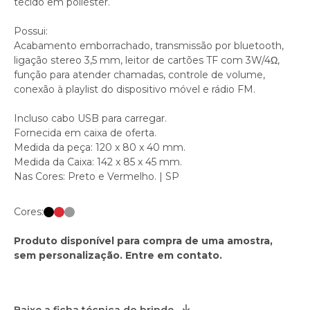
tecido em poliéster.
Possui:
Acabamento emborrachado, transmissão por bluetooth,
ligação stereo 3,5 mm, leitor de cartões TF com 3W/4Ω,
função para atender chamadas, controle de volume,
conexão à playlist do dispositivo móvel e rádio FM.
Incluso cabo USB para carregar.
Fornecida em caixa de oferta.
Medida da peça: 120 x 80 x 40 mm.
Medida da Caixa: 142 x 85 x 45 mm.
Nas Cores: Preto e Vermelho. | SP
Cores:
Produto disponível para compra de uma amostra,
sem personalização. Entre em contato.
Baixe a ficha técnica do brinde