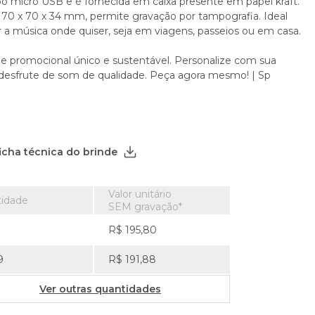
bo micro USB e é fornecida em caixa presente em papel kraft.
70 x 70 x 34 mm, permite gravação por tampografia. Ideal
r a música onde quiser, seja em viagens, passeios ou em casa.
e promocional único e sustentável. Personalize com sua
desfrute de som de qualidade. Peça agora mesmo! | Sp
ficha técnica do brinde
Valor unitário
idade
SEM gravação*
R$ 195,80
9
R$ 191,88
Ver outras quantidades