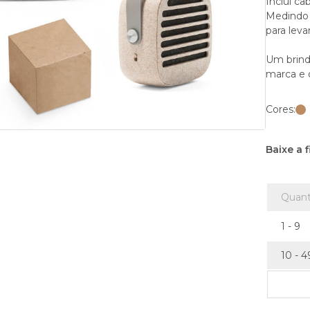
Inclui ca
Medindo 
para leva
Um brind
marca e 
Cores:
Baixe a 
Quant
1 - 9
10 - 4