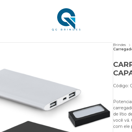
Brindes
Carregad
CAR
CAPA
Código:
Potencia
carregado
de lítio
você vá.
com ele 