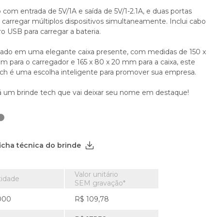
com entrada de 5V/1A e saída de 5V/1-2.1A, e duas portas
carregar múltiplos dispositivos simultaneamente. Inclui cabo
o USB para carregar a bateria.
ado em uma elegante caixa presente, com medidas de 150 x
m para o carregador e 165 x 80 x 20 mm para a caixa, este
ech é uma escolha inteligente para promover sua empresa.
já um brinde tech que vai deixar seu nome em destaque!
ficha técnica do brinde
Valor unitário
idade
SEM gravação*
0000
R$ 109,78