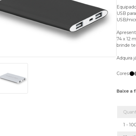
Equipado 
USB para 
USB/micr
Apresent
74 x 12 m
brinde t
Adquira 
Cores:
Baixe a 
Quant
1 - 1