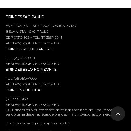
BRINDES SÃO PAULO
AVENIDA PAULISTA, 2.202, CONJUNTO 123
BELA VISTA - SÃO PAULO
CEP 01310-932 - TEL. (11) 3891-2541
VENDAS@QGBRINDES.COM.BR
BRINDES RIO DE JANEIRO
TEL. (21) 3195-6011
VENDAS@QGBRINDES.COM.BR
BRINDES BELO HORIZONTE
TEL. (31) 3195-4068
VENDAS@QGBRINDES.COM.BR
BRINDES CURITIBA
(41) 3195-0159
VENDAS@QGBRINDES.COM.BR
QG Brindes foi o primeiro site de brindes acessível do Brasil e continua
sendo uma das empresas de brindes mais inovadoras do mercado.
Site desenvolvido por
Empresa de site