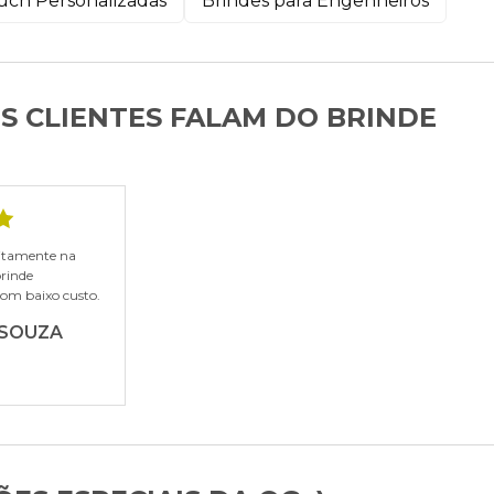
uch Personalizadas
Brindes para Engenheiros
S CLIENTES FALAM DO BRINDE
eitamente na
brinde
com baixo custo.
 SOUZA