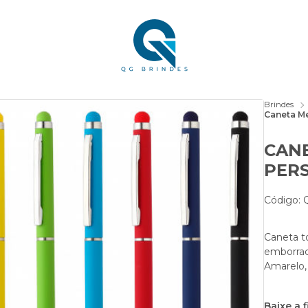
Brindes
Caneta Me
CANE
PER
Código:
Caneta t
emborrac
Amarelo,
Baixe a 