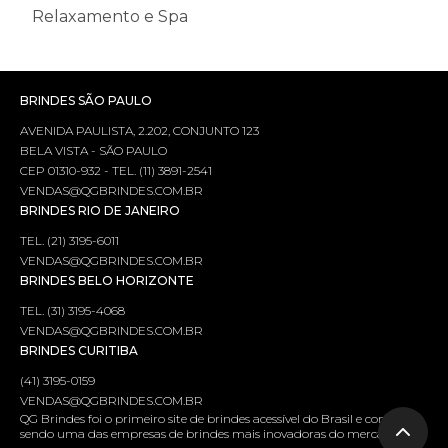
Relaxamento e Spa
BRINDES SÃO PAULO
AVENIDA PAULISTA, 2.202, CONJUNTO 123
BELA VISTA - SÃO PAULO
CEP 01310-932 - TEL. (11) 3891-2541
VENDAS@QGBRINDES.COM.BR
BRINDES RIO DE JANEIRO
TEL. (21) 3195-6011
VENDAS@QGBRINDES.COM.BR
BRINDES BELO HORIZONTE
TEL. (31) 3195-4068
VENDAS@QGBRINDES.COM.BR
BRINDES CURITIBA
(41) 3195-0159
VENDAS@QGBRINDES.COM.BR
QG Brindes foi o primeiro site de brindes acessível do Brasil e continua
sendo uma das empresas de brindes mais inovadoras do mercado.