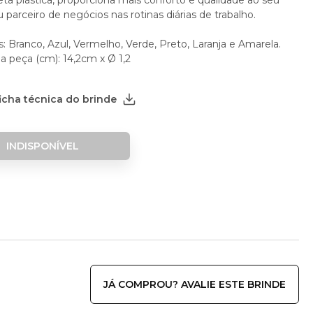
ta plástica, proporciona mais conforto e qualidade ao seu
u parceiro de negócios nas rotinas diárias de trabalho.
: Branco, Azul, Vermelho, Verde, Preto, Laranja e Amarela.
a peça (cm): 14,2cm x Ø 1,2
ficha técnica do brinde
INDISPONÍVEL
JÁ COMPROU? AVALIE ESTE BRINDE