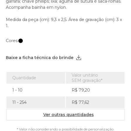
garrafa; chave phillips; lixa; agulha de sutura e saca-rolhas.
Acompanha bainha em nylon.
Medida da peça (cm): 9,3 x 2,5. Área de gravação (cm): 3 x
1.
Cores:
Baixe a ficha técnica do brinde
Valor unitário
Quantidade
SEM gravação*
1 - 10
R$ 79,20
11 - 254
R$ 77,62
Ver outras quantidades
* Valor não considerando a possibilidade de personalização.