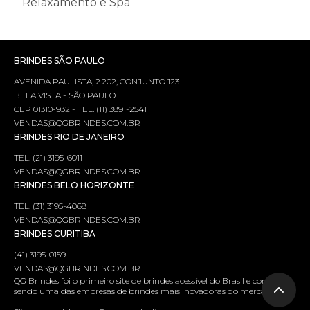
Relaxamento e Spa
BRINDES SÃO PAULO
AVENIDA PAULISTA, 2.202, CONJUNTO 123
BELA VISTA - SÃO PAULO
CEP 01310-932 - TEL. (11) 3891-2541
VENDAS@QGBRINDES.COM.BR
BRINDES RIO DE JANEIRO
TEL. (21) 3195-6011
VENDAS@QGBRINDES.COM.BR
BRINDES BELO HORIZONTE
TEL. (31) 3195-4068
VENDAS@QGBRINDES.COM.BR
BRINDES CURITIBA
(41) 3195-0159
VENDAS@QGBRINDES.COM.BR
QG Brindes foi o primeiro site de brindes acessível do Brasil e continua
sendo uma das empresas de brindes mais inovadoras do mercado.