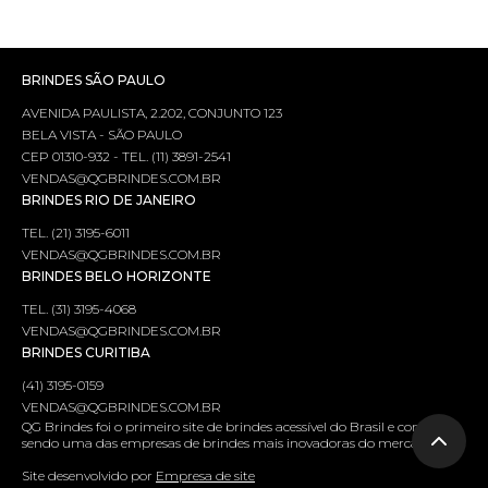
BRINDES SÃO PAULO
AVENIDA PAULISTA, 2.202, CONJUNTO 123
BELA VISTA - SÃO PAULO
CEP 01310-932 - TEL. (11) 3891-2541
VENDAS@QGBRINDES.COM.BR
BRINDES RIO DE JANEIRO
TEL. (21) 3195-6011
VENDAS@QGBRINDES.COM.BR
BRINDES BELO HORIZONTE
TEL. (31) 3195-4068
VENDAS@QGBRINDES.COM.BR
BRINDES CURITIBA
(41) 3195-0159
VENDAS@QGBRINDES.COM.BR
QG Brindes foi o primeiro site de brindes acessível do Brasil e continua
sendo uma das empresas de brindes mais inovadoras do mercado.
Site desenvolvido por
Empresa de site