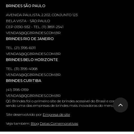
BRINDES SÃO PAULO
AVENIDA PAULISTA, 2.202, CONJUNTO 123
BELA VISTA - SÃO PAULO
CEP 01310-932 - TEL. (11) 3891-2541
VENDAS@QGBRINDES.COM.BR
BRINDES RIO DE JANEIRO
TEL. (21) 3195-6011
VENDAS@QGBRINDES.COM.BR
BRINDES BELO HORIZONTE
TEL. (31) 3195-4068
VENDAS@QGBRINDES.COM.BR
BRINDES CURITIBA
(41) 3195-0159
VENDAS@QGBRINDES.COM.BR
QG Brindes foi o primeiro site de brindes acessível do Brasil e continua
sendo uma das empresas de brindes mais inovadoras do mercado.
Site desenvolvido por
Empresa de site
Veja também:
Blog
Datas Comemorativas