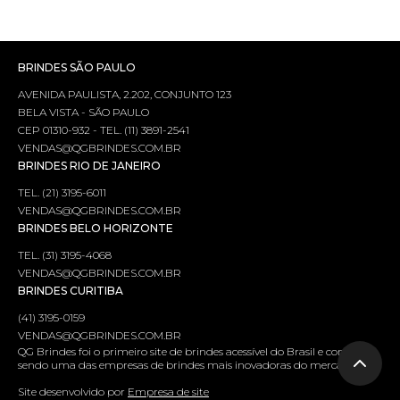
BRINDES SÃO PAULO
AVENIDA PAULISTA, 2.202, CONJUNTO 123
BELA VISTA - SÃO PAULO
CEP 01310-932 - TEL. (11) 3891-2541
VENDAS@QGBRINDES.COM.BR
BRINDES RIO DE JANEIRO
TEL. (21) 3195-6011
VENDAS@QGBRINDES.COM.BR
BRINDES BELO HORIZONTE
TEL. (31) 3195-4068
VENDAS@QGBRINDES.COM.BR
BRINDES CURITIBA
(41) 3195-0159
VENDAS@QGBRINDES.COM.BR
QG Brindes foi o primeiro site de brindes acessível do Brasil e continua
sendo uma das empresas de brindes mais inovadoras do mercado.
Site desenvolvido por
Empresa de site