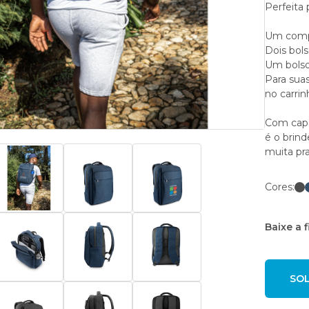
Perfeita 
Um compa
Dois bols
Um bolso 
Para suas
no carrin
Com capa
é o brind
muita pra
Cores:
Baixe a 