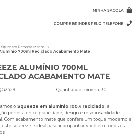
MINHA SACOLA
COMPRE BRINDES PELO TELEFONE
Squeezes Personalizados
Alumínio 700ml Reciclado Acabamento Mate
EZE ALUMÍNIO 700ML
ICLADO ACABAMENTO MATE
 QG2429
Quantidade mínima: 30
tamos o
Squeeze em alumínio 100% reciclado,
a
o perfeita entre praticidade, design e responsabilidade
al. Com acabamento mate que confere um toque moderno e
, este squeeze é ideal para acompanhar você em todos os
s.