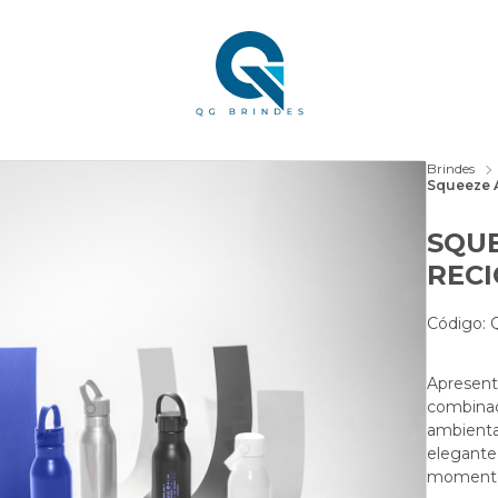
Brindes
Squeeze 
SQUE
REC
Código:
Apresen
combinaçã
ambient
elegante
momento