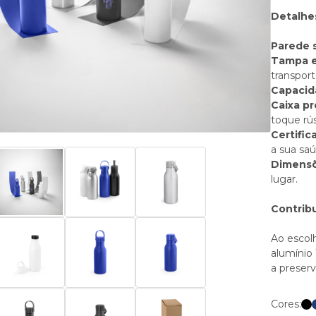
Detalhe
Parede 
Tampa e
transporte
Capacid
Caixa pr
toque rú
Certifi
a sua saú
Dimensõ
lugar.
Contribu
Ao escolh
alumínio 
a preserv
Cores: