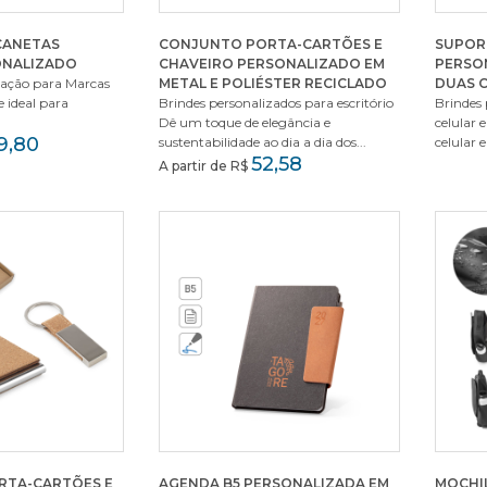
CANETAS
CONJUNTO PORTA-CARTÕES E
SUPOR
ONALIZADO
CHAVEIRO PERSONALIZADO EM
PERSO
icação para Marcas
METAL E POLIÉSTER RECICLADO
DUAS 
e ideal para
Brindes personalizados para escritório
Brindes 
Dê um toque de elegância e
celular
9,80
sustentabilidade ao dia a dia dos...
celular 
52,58
A partir de R$
ORTA-CARTÕES E
AGENDA B5 PERSONALIZADA EM
MOCHI