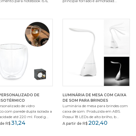
imento para notebook 15.6,
principal forrado e almofadad...
PERSONALIZADO DE
LUMINÁRIA DE MESA COM CAIXA
 ISOTÉRMICO
DE SOM PARA BRINDES
sonalizado de vidro
Luminária de mesa para brindes com
co com parede dupla isolada a
caixa de som. Produzida em ABS.
acidade até 220 ml. Food g...
Possui 18 LEDs de alto brilho, b...
31,24
202,40
r de R$
A partir de R$