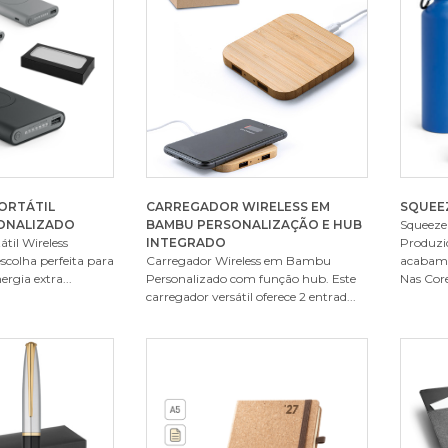
ORTÁTIL
CARREGADOR WIRELESS EM
SQUEE
SONALIZADO
BAMBU PERSONALIZAÇÃO E HUB
Squeeze
til Wireless
INTEGRADO
Produzi
escolha perfeita para
Carregador Wireless em Bambu
acabame
rgia extra...
Personalizado com função hub. Este
Nas Core
carregador versátil oferece 2 entrad...