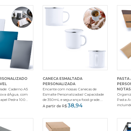
ERSONALIZADO
CANECA ESMALTADA
PASTA 
VEL
PERSONALIZADA
PERSO
dade: Caderno A5
Encante com nossas Canecas de
NOTAS
rova dÁgua, com
Esmalte Personalizadas! Capacidade
Organiz
apel Pedra 100...
de 350mL e segurança food grade....
Pasta A
38,94
incluindo
A partir de R$