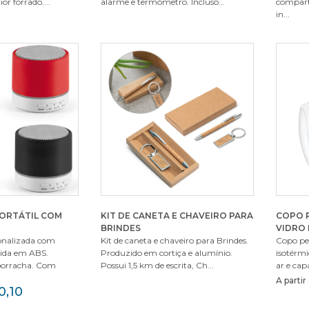
ior forrado....
alarme e termómetro. Incluso...
compart
in...
PORTÁTIL COM
KIT DE CANETA E CHAVEIRO PARA
COPO 
BRINDES
VIDRO
onalizada com
Kit de caneta e chaveiro para Brindes.
Copo per
zida em ABS.
Produzido em cortiça e alumínio.
isotérmi
orracha. Com
Possui 1,5 km de escrita, Ch...
ar e cap
A parti
0,10