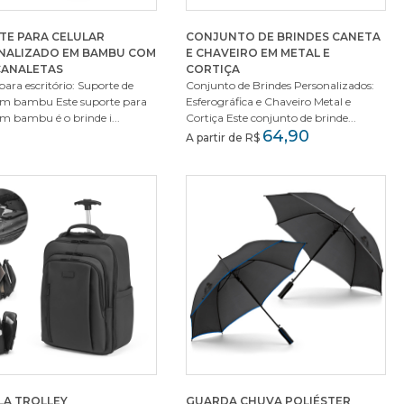
TE PARA CELULAR
CONJUNTO DE BRINDES CANETA
NALIZADO EM BAMBU COM
E CHAVEIRO EM METAL E
CANALETAS
CORTIÇA
para escritório: Suporte de
Conjunto de Brindes Personalizados:
 em bambu Este suporte para
Esferográfica e Chaveiro Metal e
em bambu é o brinde i...
Cortiça Este conjunto de brinde...
64,90
A partir de R$
LA TROLLEY
GUARDA CHUVA POLIÉSTER