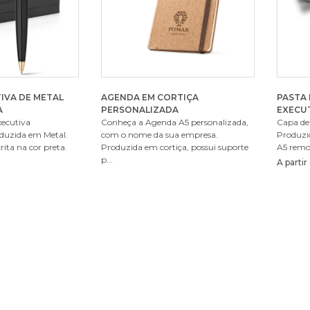
IVA DE METAL
AGENDA EM CORTIÇA
PASTA
A
PERSONALIZADA
EXECU
xecutiva
Conheça a Agenda A5 personalizada,
Capa de 
oduzida em Metal.
com o nome da sua empresa.
Produzi
rita na cor preta.
Produzida em cortiça, possui suporte
A5 remov
p...
A parti