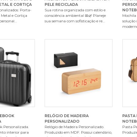
ETAL E CORTIÇA
PELE RECICLADA
PERSO
sonalizados: Porta-
Sua rotina organizada com estilo e
NOTEBO
 Metal e Cortiça
consciência ambiental 📅🌿 Planeje
Mochila 
personal...
sua semana com sofisticação e re...
solução 
moderno 
TEBOOK
RELÓGIO DE MADEIRA
PASTA
A
PERSONALIZADO
NOTE
k Personalizada.
Relógio de Madeira Personalizado.
Pasta P
o interior para
Produzido em MDF. Possui calendário,
Produzid