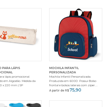
 PARA LÁPIS
MOCHILA INFANTIL
CIONAL
PERSONALIZADA
ara lápis promocional.
Mochila Infantil Personalizada.
do em Algodão. Medida da
Produzida em 600D. Possui Bolso
70 x 220 mm | SP
frontal e bolsos laterais com zíper....
75,90
A partir de R$