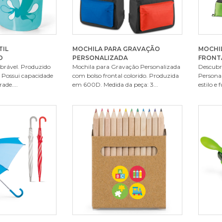
TIL
MOCHILA PARA GRAVAÇÃO
MOCHI
O
PERSONALIZADA
FRONT
obrável. Produzido
Mochila para Gravação Personalizada
Descubr
. Possui capacidade
com bolso frontal colorido. Produzida
Personal
ade....
em 600D. Medida da peça: 3...
estilo e 