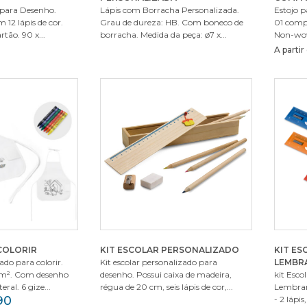
r para Desenho.
Lápis com Borracha Personalizada.
Estojo 
 12 lápis de cor.
Grau de dureza: HB. Com boneco de
01 comp
tão. 90 x...
borracha. Medida da peça: ø7 x...
Non-wov
A parti
COLORIR
KIT ESCOLAR PERSONALIZADO
KIT ES
ado para colorir.
Kit escolar personalizado para
LEMBR
m². Com desenho
desenho. Possui caixa de madeira,
kit Esco
eral. 6 gize...
régua de 20 cm, seis lápis de cor,...
Lembran
90
- 2 lápis,