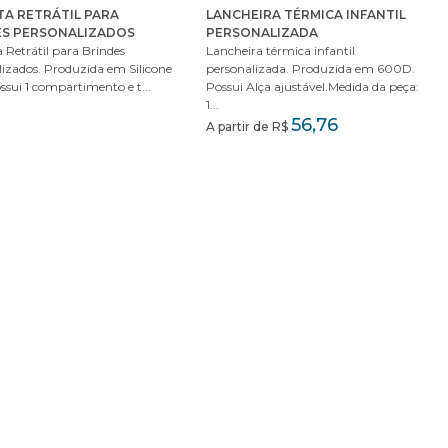
A RETRÁTIL PARA
LANCHEIRA TÉRMICA INFANTIL
ES PERSONALIZADOS
PERSONALIZADA
Retrátil para Brindes
Lancheira térmica infantil
izados. Produzida em Silicone
personalizada. Produzida em 600D.
ssui 1 compartimento e t...
Possui Alça ajustável.Medida da peça:
1...
56,76
A partir de R$