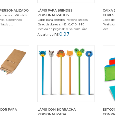
 PERSONALIZADO
LÁPIS PARA BRINDES
CAIXA 
onalizado. PP e PS.
PERSONALIZADOS
CORES 
vel. 3 desenhos
Lápis para Brindes Personalizados.
Lápis de
lápis d...
Grau de dureza: HB. 0,010 | MG
Praticida
Medida da peça: ø8 x 175 mm. Áre...
Ideal...
0,97
A partir de R$
E COR PARA
LÁPIS COM BORRACHA
ESTOJO
PERSONALIZADA
COMPA