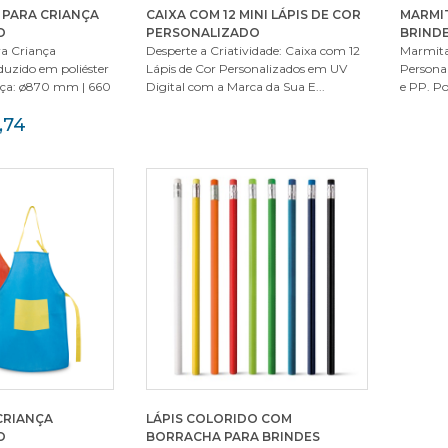
PARA CRIANÇA
CAIXA COM 12 MINI LÁPIS DE COR
MARMIT
O
PERSONALIZADO
BRIND
a Criança
Desperte a Criatividade: Caixa com 12
Marmita 
duzido em poliéster
Lápis de Cor Personalizados em UV
Personal
eça: ø870 mm | 660
Digital com a Marca da Sua E...
e PP. Po
,74
CRIANÇA
LÁPIS COLORIDO COM
O
BORRACHA PARA BRINDES