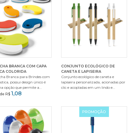
CHA BRANCA COM CAPA
CONJUNTO ECOLÓGICO DE
ICA COLORIDA
CANETA E LAPISEIRA
cha Branca para Brindes com
Conjunto ecológico de caneta e
stica, possui design único é
lapiseira personalizada, acionadas por
a opção que permite a...
clic e acopladas em um lindo e...
1,08
r de R$
PROMOÇÃO