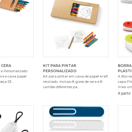
E CERA
KIT PARA PINTAR
BORRA
ra Personalizado.
PERSONALIZADO
PLÁST
era e caixa papel
Kit para pintar em caixa de papel kraft
A Borra
eça 53...
reciclado. Incluso 8 gizes de cera e 8
capa Plá
cartões diferentes pa...
mais um
A parti