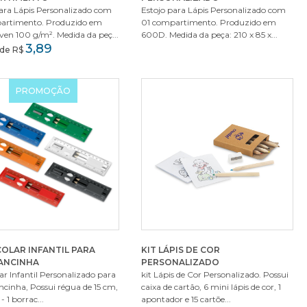
para Lápis Personalizado com
Estojo para Lápis Personalizado com
artimento. Produzido em
01 compartimento. Produzido em
en 100 g/m². Medida da peç...
600D. Medida da peça: 210 x 85 x...
3,89
r de R$
PROMOÇÃO
COLAR INFANTIL PARA
KIT LÁPIS DE COR
ANCINHA
PERSONALIZADO
lar Infantil Personalizado para
kit Lápis de Cor Personalizado. Possui
cinha, Possui régua de 15 cm,
caixa de cartão, 6 mini lápis de cor, 1
 - 1 borrac...
apontador e 15 cartõe...