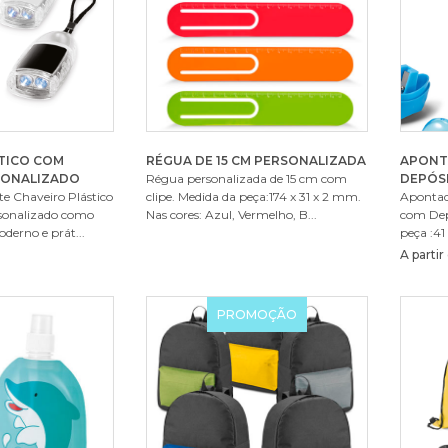
TICO COM
RÉGUA DE 15 CM PERSONALIZADA
APONT
SONALIZADO
Régua personalizada de 15 cm com
DEPÓS
e Chaveiro Plástico
clipe. Medida da peça:174 x 31 x 2 mm.
Apontad
sonalizado como
Nas cores: Azul, Vermelho, B...
com Dep
derno e prát...
peça :41
A parti
PROMOÇÃO